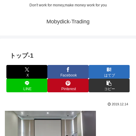
Don't work for money,make money work for you
Mobydick-Trading
トップ-1
X
Facebook
はてブ
LINE
Pinterest
コピー
2019.12.14