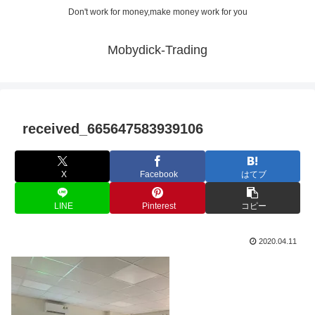
Don't work for money,make money work for you
Mobydick-Trading
received_665647583939106
X
Facebook
はてブ
LINE
Pinterest
コピー
2020.04.11