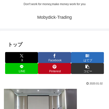
Don't work for money,make money work for you
Mobydick-Trading
トップ
X
Facebook
はてブ
LINE
Pinterest
コピー
2020.01.02