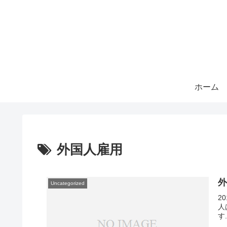
ホーム
外国人雇用
外
Uncategorized
2
人
す.