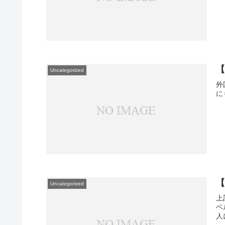
Uncategorized
外
に
Uncategorized
上
ベ
人に