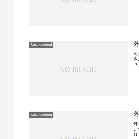
Uncategorized
前
さ
２
外
Uncategorized
外
い
り.