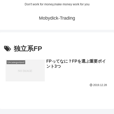
Don't work for money,make money work for you
Mobydick-Trading
独立系FP
FPってなに？FPを選ぶ重要ポイ
Uncategorized
ント3つ
2019.12.28