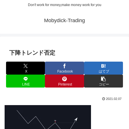
Don't work for money,make money work for you
Mobydick-Trading
下降トレンド否定
X
Facebook
はてブ
LINE
Pinterest
コピー
2021.02.07