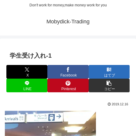
Don't work for money,make money work for you
Mobydick-Trading
学生受け入れ-1
X
Facebook
はてブ
LINE
Pinterest
コピー
2019.12.16