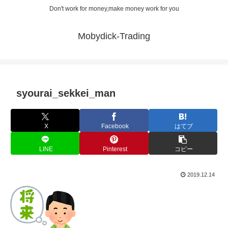
Don't work for money,make money work for you
Mobydick-Trading
syourai_sekkei_man
X
Facebook
はてブ
LINE
Pinterest
コピー
2019.12.14