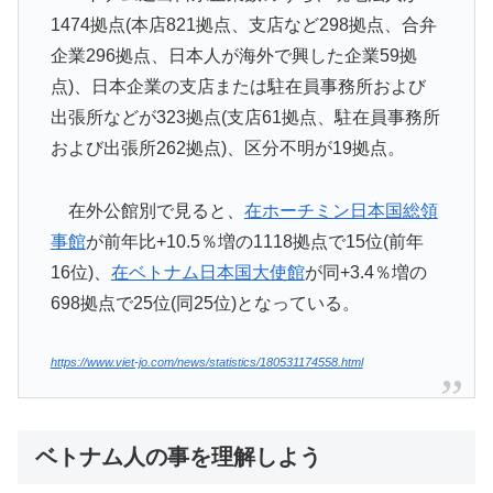
1474拠点(本店821拠点、支店など298拠点、合弁
企業296拠点、日本人が海外で興した企業59拠
点)、日本企業の支店または駐在員事務所および
出張所などが323拠点(支店61拠点、駐在員事務所
および出張所262拠点)、区分不明が19拠点。
在外公館別で見ると、
在ホーチミン日本国総領
事館
が前年比+10.5％増の1118拠点で15位(前年
16位)、
在ベトナム日本国大使館
が同+3.4％増の
698拠点で25位(同25位)となっている。
https://www.viet-jo.com/news/statistics/180531174558.html
ベトナム人の事を理解しよう