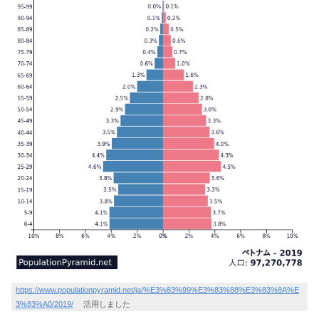
https://www.populationpyramid.net/ja/%E3%83%99%E3%83%88%E3%83%8A%E
3%83%A0/2019/
活用しました