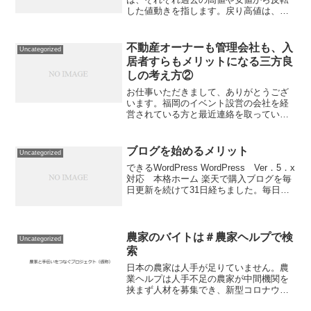
した値動きを指します。戻り高値は、価
格が下落してから反転して再び上昇する
際に、以前の高値を上回る値幅を形成す
る箇所を指します。一方、押し安値は、
不動産オーナーも管理会社も、入
Uncategorized
価格が上昇してから反転し...
居者すらもメリットになる三方良
しの考え方②
お仕事いただきまして、ありがとうござ
います。福岡のイベント設営の会社を経
営されている方と最近連絡を取っている
のですが、オリンピックの会場設営の仕
事があるんだとかないんだとか。マラソ
ンの札幌への移動についても色々なとこ
ブログを始めるメリット
Uncategorized
ろで影響がでてるんだなぁ...
できるWordPress WordPress Ver．5．x
対応 本格ホーム 楽天で購入ブログを毎
日更新を続けて31日経ちました。毎日
3000文字の生産を続けています。「自分
の経験が誰かの役に立てばいい」と思い
始めたブログですが、主に”在留...
農家のバイトは＃農家ヘルプで検
Uncategorized
索
日本の農家は人手が足りていません。農
業ヘルプは人手不足の農家が中間機関を
挟まず人材を募集でき、新型コロナウイ
ルス感染症の国難に見舞われ職を失った