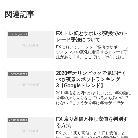
関連記事
FX トレ転とサポレジ変換でのト
Uncategorized
レード手法について
FXにおいて、トレンド転換やサポートレ
ジスタンスの変化に着目するトレード手
法があります。ここでは、その手法につ
いて解説します。トレンド転換に着目す
る手法トレンド転換に着目する手法で
は、トレンドの転換を見極めてエントリ
2020年オリンピックで見に行く
Uncategorized
ーすることが重要です。 ...
べき夜景スポットランキング
3【Googleトレンド】
2019年もあと2日となりました。年の瀬に
今年の振り返りをしている人も多いので
はないでしょうか今年は年号が平成から
令和へと変わり、歴史の大転換期を経験
できた貴重な1年だったと思います。2020
年といえばやっぱりオリンピックです
FX 戻り高値と押し安値を判別す
Uncategorized
ね。開催される...
る方法
FXでの「戻り高値」と「押し安値」と
は、それぞれ過去の高値や安値から反転