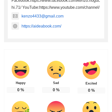
Facebook:https://www.facebook.com/kenzo.noguc
hi.71/ YouTube:https://www.youtube.com/channel/
kenzo4433@gmail.com
https://aideabook.com/
Happy
Sad
Excited
0
%
0
%
0
%