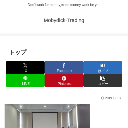
Don't work for money,make money work for you
Mobydick-Trading
トップ
X
Facebook
はてブ
LINE
Pinterest
コピー
2019.12.13