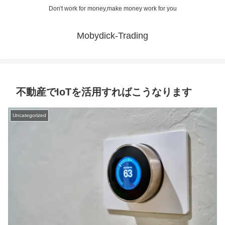
Don't work for money,make money work for you
Mobydick-Trading
不動産でIoTを活用すればこうなります
Uncategorized