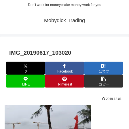
Don't work for money,make money work for you
Mobydick-Trading
IMG_20190617_103020
X
Facebook
はてブ
LINE
Pinterest
コピー
2019.12.01