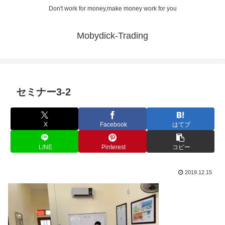
Don't work for money,make money work for you
Mobydick-Trading
セミナー3-2
X
Facebook
はてブ
LINE
Pinterest
コピー
2019.12.15