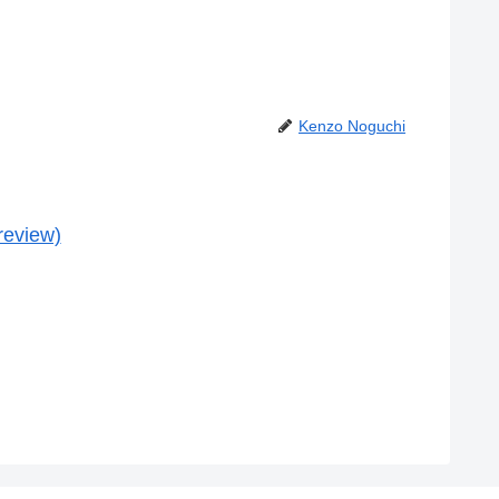
Kenzo Noguchi
review)