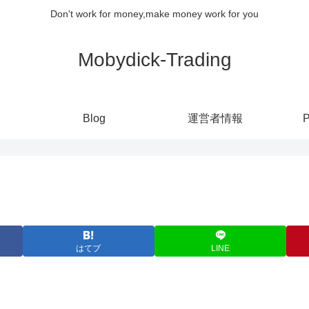
Don't work for money,make money work for you
Mobydick-Trading
Blog
運営者情報
P
はてブ
LINE