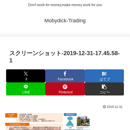
Don't work for money,make money work for you
Mobydick-Trading
スクリーンショット-2019-12-31-17.45.58-
1
X
Facebook
はてブ
LINE
Pinterest
コピー
2019.12.31