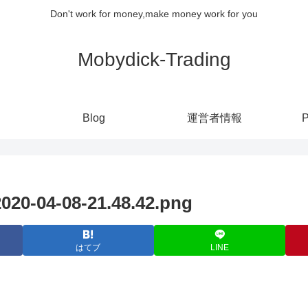
Don't work for money,make money work for you
Mobydick-Trading
Blog
運営者情報
P
04-08-21.48.42.png
はてブ
LINE