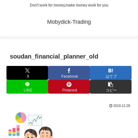
Don't work for money,make money work for you
Mobydick-Trading
soudan_financial_planner_old
X
Facebook
はてブ
LINE
Pinterest
コピー
2019.12.28