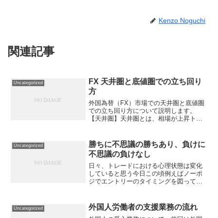
Kenzo Noguchi
関連記事
FX 天井圏と底値圏での立ち回り
Uncategorized
方
外国為替（FX）市場での天井圏と底値圏
での立ち回り方について説明します。
【天井圏】天井圏とは、相場が上昇トレ
ンドの終わりに近づき、価格が上昇しに
くくなる範囲のことを指します。この
時、投資家は相場がピークに達している
勝ちに不思議の勝ちあり、負けに
Uncategorized
と考えるため、新たな買い注...
不思議の負けなし
日々、トレードにおける心理状態は変化
していると思う今日この頃例えばノーポ
ジでエントリーのタイミングを図ってい
る時、テクニカルに見た場合には利確ラ
インや損切りラインを設定するそしてエ
ントリーしてからの動きを見て損切りの
外国人労働者の支援業務の流れ
Uncategorized
水準をよりタイトに待って...