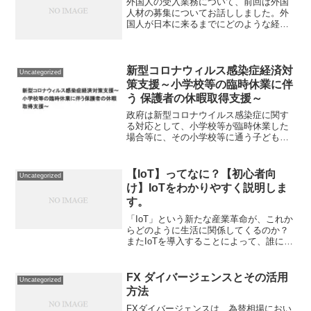
外国人の受入業務について、前回は外国
人材の募集についてお話ししました。外
国人が日本に来るまでにどのような経緯
があるのか画像を見ながらなんとなくイ
メージできたのではないかと思います。
アジアでの日本での就労希望の勢いは増
していて、どこの送り出し...
新型コロナウィルス感染症経済対
Uncategorized
策支援～小学校等の臨時休業に伴
う 保護者の休暇取得支援～
政府は新型コロナウイルス感染症に関す
る対応として、小学校等が臨時休業した
場合等に、その小学校等に通う子どもの
保護者である労働者の休職に伴う所得の
減少に対応するため、正規・非正規問わ
ず、労働基準法上の年次有給休暇とは別
【IoT】ってなに？【初心者向
Uncategorized
途、有給の休暇を取得させた企業に対す
け】IoTをわかりやすく説明しま
る助成金を創設しますという発表をして
す。
います。
「IoT」という新たな産業革命が、これか
らどのように生活に関係してくるのか？
またIoTを導入することによって、誰にど
んなメリットがあるのか？IoTという産業
でどのような事ができるのか？という事
をここでは説明していけたらと思いま
FX ダイバージェンスとその活用
Uncategorized
す。IoTとい...
方法
FXダイバージェンスは、為替相場におい