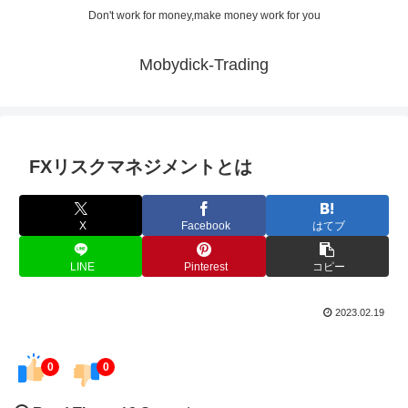
Don't work for money,make money work for you
Mobydick-Trading
FXリスクマネジメントとは
X
Facebook
はてブ
LINE
Pinterest
コピー
2023.02.19
0
0