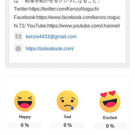
は 「相場を動かせるクジラになること」
Twitter:https://twitter.com/KenzoNoguchi
Facebook:https://www.facebook.com/kenzo.noguc
hi.71/ YouTube:https://www.youtube.com/channel/
kenzo4433@gmail.com
https://aideabook.com/
Happy
Sad
Excited
0
%
0
%
0
%