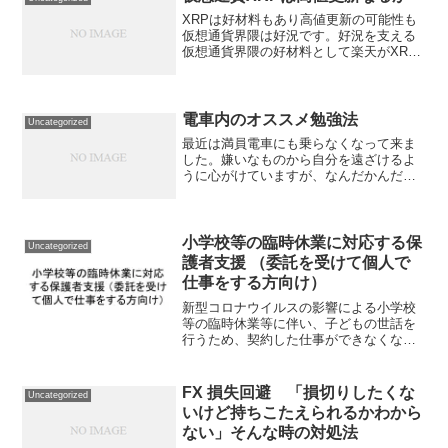
を始める前の行動として...
XRPは好材料もあり高値更新の可能性も
仮想通貨界隈は好況です。好況を支える
仮想通貨界隈の好材料として楽天がXRP
を使ったサービスを展開するというもの
がありますSBIではXRPを使った国際送
金サービスの会社を買収し、アジアでの
2200億円規模...
電車内のオススメ勉強法
Uncategorized
最近は満員電車にも乗らなくなって来ま
した。嫌いなものから自分を遠ざけるよ
うに心がけていますが、なんだかんだ仕
事の時には使ってしまいます。こんにち
は。クリスマスイブだということで渋谷
に来ました。ひさしぶりの電車利用でし
たので、Suicaチャー...
小学校等の臨時休業に対応する保
Uncategorized
護者支援 （委託を受けて個人で
仕事をする方向け）
新型コロナウイルスの影響による小学校
等の臨時休業等に伴い、子どもの世話を
行うため、契約した仕事ができなくなっ
ている子育て世代を支援し、子どもたち
の健康、安全を確保するための対策を講
じるものです。
FX 損失回避 「損切りしたくな
Uncategorized
いけど持ちこたえられるかわから
ない」そんな時の対処法