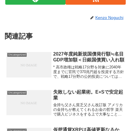
Kenzo Noguchi
関連記事
2027年度純新規国債発行額≒名目
Uncategorized
GDP増加額＜日銀国債買い入れ額
* 高市政権は戦略17分野を対象に2040年
度までに官民で370兆円超を投資する方針
で、戦略17分野の公的投資については、
通常の歳出とは別の「強く豊かな日本」
投資枠に計上する。追加財政支出を10兆
円計上すると仮定したうえで、2027年度
失敗しない起業術。E+Sで安定起
Uncategorized
の国...
業
金持ち父さん貧乏父さん改訂版 アメリカ
の金持ちが教えてくれるお金の哲学 楽天
で購入ビジネスをする上で大事なこと
は、継続をすることです。今までに無い
アイデアを考えつこうと一生懸命になっ
ている人もたまに見かけますがビジネス
仮想通貨XRPは高値更新なるか
Uncategorized