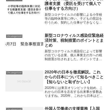
UPすること...
護者支援 （委託を受けて個人で
仕事をする方向け）
新型コロナウイルスの影響による小学校
等の臨時休業等に伴い、子どもの世話を
行うため、契約した仕事ができなくなっ
ている子育て世代を支援し、子どもたち
の健康、安全を確保するための対策を講
じるものです。
新型コロナウィルス感染症緊急経
Uncategorized
済対策、税制措置のポイントとま
とめ
新型コロナウィルス感染症によって影響
の出ている企業、個人事業主の方への税
制措置が出されました。ポイントでまと
めた資料とQ＆A形式での良くある質問を
まとめました。考え方としては企業に生
き残ってもらい、雇用を守り、新型コロ
2020年の日本を徹底解説。これ
Uncategorized
ナウィルス感染症のパン...
からの日本について知るべきこと
【知らないと恥ずかしい】
2020年には東京オリンピックを始め、こ
れからの日本を左右する出来事が多数あ
りますね。2020年、これから日本はどう
なっていくのか日本国民として知らない
と恥ずかしいことをまとめていきます。
老若男女問わず直面する出来事です。良
外国人労働者の支援業務【入国
Uncategorized