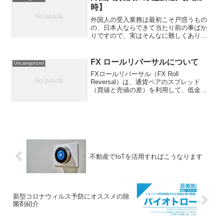
い点と悪い点とあ...
時】
外国人の受入業務は最初こそ戸惑うもの
の、日本人ならできて当たり前の事ばか
りですので、実はそんなに難しくありま
せん。日本に初めて来る外国人は日本の
ルールを知らない人ばかりなので難しい
と感じるだけなんです。ここまで何も特
FX ロールリバーサルについて
Uncategorized
別なことはしていません。...
FXロールリバーサル（FX Roll
Reversal）は、通貨ペアのスプレッド
（買値と売値の差）を利用して、低金利
通貨と高金利通貨のスワップポイントを
受け取るトレード戦略です。この戦略で
は、高金利通貨を買って低金利通貨を売
り、スワップポイ...
不動産でIoTを活用すればこうなります
新型コロナウィルス予防にオススメの除
菌剤紹介