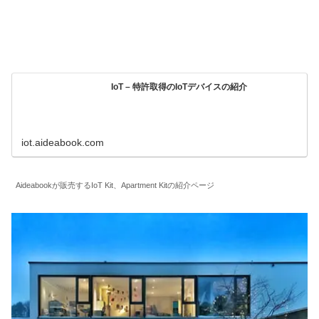
IoT – 特許取得のIoTデバイスの紹介
iot.aideabook.com
Aideabookが販売するIoT Kit、Apartment Kitの紹介ページ