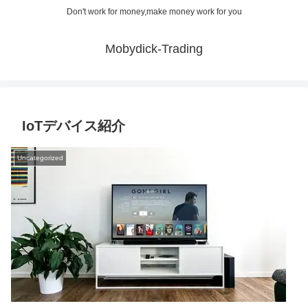
Don't work for money,make money work for you
Mobydick-Trading
IoTデバイス紹介
Uncategorized