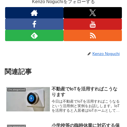
Kenzo Noguchiをフォローする
Kenzo Noguchi
関連記事
不動産でIoTを活用すればこうな
Uncategorized
ります
今日は不動産でIoTを活用すればこうなる
という活用例と実例をお話しします。IoT
を活用すると入居者はIoTホームとして最
先端技術に囲まれ生活ができ、生活のク
オリティが上がりますオーナーは入居満
足度を上げることで入居率、契約継続率
小学校等の臨時休業に対応する保
Uncategorized