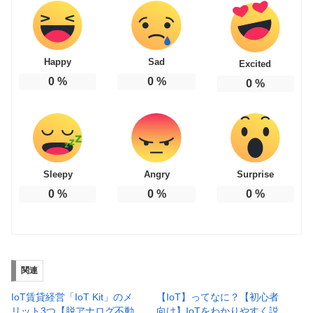
Happy
Sad
Excited
0
%
0
%
0
%
Sleepy
Angry
Surprise
0
%
0
%
0
%
関連
IoT賃貸経営「IoT Kit」のメ
【IoT】ってなに？【初心者
リット3つ【脱アナログ不動
向け】IoTをわかりやすく説