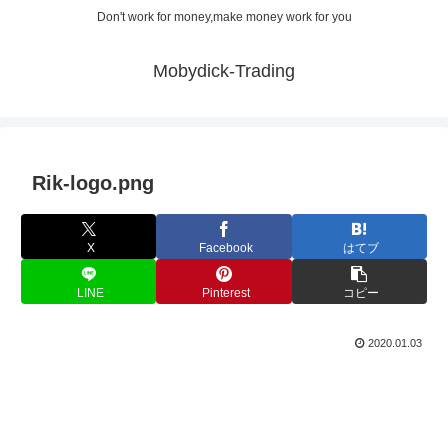
Don't work for money,make money work for you
Mobydick-Trading
Rik-logo.png
X
Facebook
はてブ
LINE
Pinterest
コピー
2020.01.03